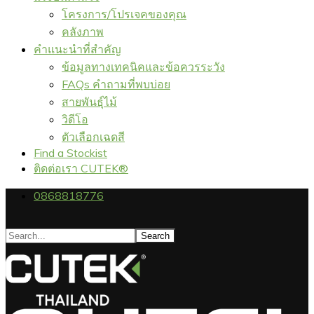
โครงการ/โปรเจคของคุณ
คลังภาพ
คำแนะนำที่สำคัญ
ข้อมูลทางเทคนิคและข้อควรระวัง
FAQs คำถามที่พบบ่อย
สายพันธุ์ไม้
วิดีโอ
ตัวเลือกเฉดสี
Find a Stockist
ติดต่อเรา CUTEK®
0868818776