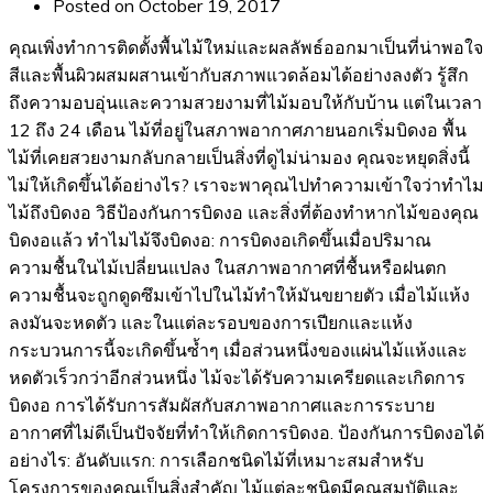
Posted on
October 19, 2017
คุณเพิ่งทำการติดตั้งพื้นไม้ใหม่และผลลัพธ์ออกมาเป็นที่น่าพอใจ
สีและพื้นผิวผสมผสานเข้ากับสภาพแวดล้อมได้อย่างลงตัว รู้สึก
ถึงความอบอุ่นและความสวยงามที่ไม้มอบให้กับบ้าน แต่ในเวลา
12 ถึง 24 เดือน ไม้ที่อยู่ในสภาพอากาศภายนอกเริ่มบิดงอ พื้น
ไม้ที่เคยสวยงามกลับกลายเป็นสิ่งที่ดูไม่น่ามอง คุณจะหยุดสิ่งนี้
ไม่ให้เกิดขึ้นได้อย่างไร? เราจะพาคุณไปทำความเข้าใจว่าทำไม
ไม้ถึงบิดงอ วิธีป้องกันการบิดงอ และสิ่งที่ต้องทำหากไม้ของคุณ
บิดงอแล้ว ทำไมไม้จึงบิดงอ: การบิดงอเกิดขึ้นเมื่อปริมาณ
ความชื้นในไม้เปลี่ยนแปลง ในสภาพอากาศที่ชื้นหรือฝนตก
ความชื้นจะถูกดูดซึมเข้าไปในไม้ทำให้มันขยายตัว เมื่อไม้แห้ง
ลงมันจะหดตัว และในแต่ละรอบของการเปียกและแห้ง
กระบวนการนี้จะเกิดขึ้นซ้ำๆ เมื่อส่วนหนึ่งของแผ่นไม้แห้งและ
หดตัวเร็วกว่าอีกส่วนหนึ่ง ไม้จะได้รับความเครียดและเกิดการ
บิดงอ การได้รับการสัมผัสกับสภาพอากาศและการระบาย
อากาศที่ไม่ดีเป็นปัจจัยที่ทำให้เกิดการบิดงอ. ป้องกันการบิดงอได้
อย่างไร: อันดับแรก: การเลือกชนิดไม้ที่เหมาะสมสำหรับ
โครงการของคุณเป็นสิ่งสำคัญ ไม้แต่ละชนิดมีคุณสมบัติและ