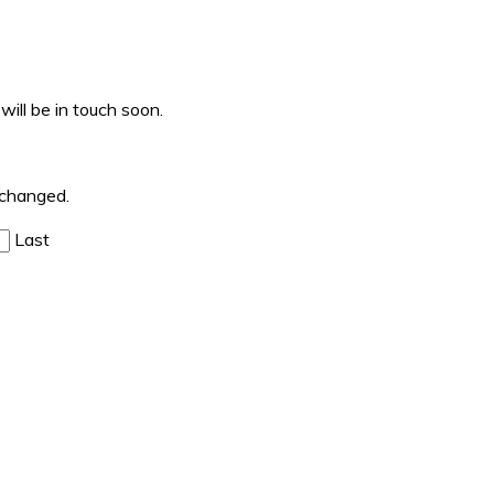
ill be in touch soon.
unchanged.
Last