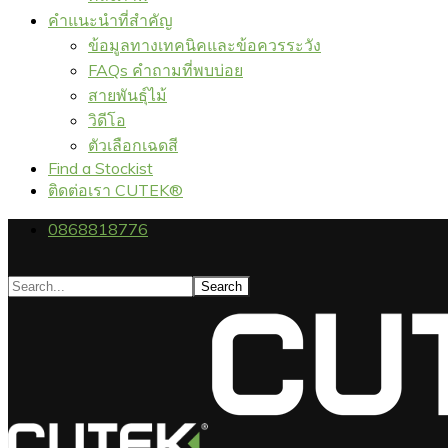
คำแนะนำที่สำคัญ
ข้อมูลทางเทคนิคและข้อควรระวัง
FAQs คำถามที่พบบ่อย
สายพันธุ์ไม้
วิดีโอ
ตัวเลือกเฉดสี
Find a Stockist
ติดต่อเรา CUTEK®
0868818776