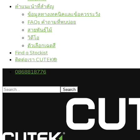
คำแนะนำที่สำคัญ
ข้อมูลทางเทคนิคและข้อควรระวัง
FAQs คำถามที่พบบ่อย
สายพันธุ์ไม้
วิดีโอ
ตัวเลือกเฉดสี
Find a Stockist
ติดต่อเรา CUTEK®
0868818776