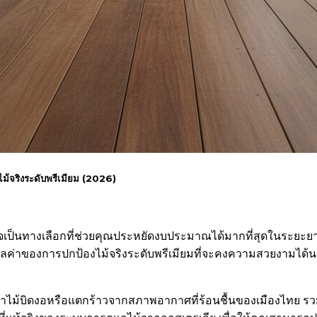
้จริงระดับพรีเมียม (2026)
าจเป็นทางเลือกที่ช่วยคุณประหยัดงบประมาณได้มากที่สุดในระยะย
คือมูลค่าของการปกป้องไม้จริงระดับพรีเมียมที่จะคงความสวยงามได้
หาไม้บิดงอหรือแตกร้าวจากสภาพอากาศที่ร้อนชื้นของเมืองไทย รว