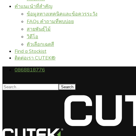
คำแนะนำที่สำคัญ
ข้อมูลทางเทคนิคและข้อควรระวัง
FAQs คำถามที่พบบ่อย
สายพันธุ์ไม้
วิดีโอ
ตัวเลือกเฉดสี
Find a Stockist
ติดต่อเรา CUTEK®
0868818776