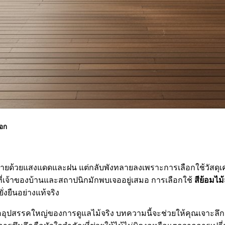
นอก
ายด้วยแสงแดดและฝน แต่กลับพังทลายลงเพราะการเลือกใช้วัสดุเคล
ที่เจ้าของบ้านและสถาปนิกมักพบเจออยู่เสมอ การเลือกใช้
สีย้อมไม
่งยืนอย่างแท้จริง
สูงคืออุปสรรคใหญ่ของการดูแลไม้จริง บทความนี้จะช่วยให้คุณเจา