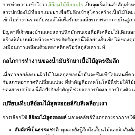
การทำความเข้าใจว่า
สีย้อมไม้คืออะไร
เป็นจุดเริ่มต้นสำคัญสำห
สารปกป้องไม้ที่ออกแบบมาเพื่อซึมลึกเข้าสู่โครงสร้างเนื้อไม้โดย
เข้าไปทำงานร่วมกับเซลล์ไม้เพื่อรักษาเสถียรภาพจากภายในสู่
ปัญหาที่เจ้าของบ้านและสถาปนิกมักพบเจอคือสีเคลือบไม้เดิมลอกล
สร้างฟิล์มบนผิวหน้าจะช่วยขจัดปัญหานี้ได้อย่างสิ้นเชิง ไม้ขอ
เหมือนการเคลือบด้วยพลาสติกหรือวัสดุสังเคราะห์
กลไกการทำงานของน้ำมันรักษาเนื้อไม้สูตรซึมลึก
เมื่อทาออยล์ลงบนผิวไม้ โมเลกุลของน้ำมันจะซึมเข้าไปแทนที่
กับสภาพอากาศที่เปลี่ยนแปลง ที่สำคัญคือเทคโนโลยีนี้ช่วยให้
ของสารปกป้อง นี่คือปัจจัยสำคัญที่ช่วยลดการบิดงอ การโก่งต
เปรียบเทียบสีย้อมไม้สูตรออยล์กับสีเคลือบเงา
การเลือกใช้
สีย้อมไม้สูตรออยล์
มอบผลลัพธ์ที่แตกต่างจากการใช้
สัมผัสที่เป็นธรรมชาติ:
คุณจะยังรู้สึกถึงเสี้ยนไม้และผิวสัม