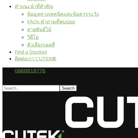
คำแนะนำที่สำคัญ
ข้อมูลทางเทคนิคและข้อควรระวัง
FAQs คำถามที่พบบ่อย
สายพันธุ์ไม้
วิดีโอ
ตัวเลือกเฉดสี
Find a Stockist
ติดต่อเรา CUTEK®
0868818776