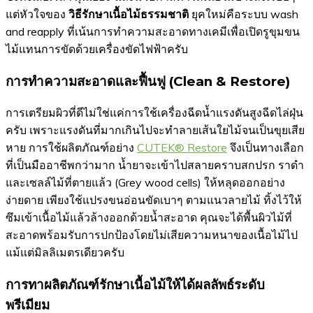
แต่หัวใจของ
วิธีรักษาเนื้อไม้ธรรมชาติ
ยุคใหม่คือระบบ wash
and reapply ที่เน้นการทำความสะอาดทางเคมีเพื่อเปิดรูขุมขน
ไม้แทนการขัดด้วยเครื่องขัดไฟฟ้าครับ
การทำความสะอาดและฟื้นฟู (Clean & Restore)
การเตรียมผิวที่ดีไม่ใช่แค่การใช้เครื่องฉีดน้ำแรงดันสูงฉีดไล่ฝุ่น
ครับ เพราะแรงดันที่มากเกินไปจะทำลายเส้นใยไม้จนเป็นขุยเสีย
หาย การใช้ผลิตภัณฑ์อย่าง
CUTEK® Restore
จึงเป็นทางเลือก
ที่เป็นมืออาชีพกว่ามาก น้ำยาจะเข้าไปสลายคราบสกปรก ราดำ
และเซลล์ไม้ที่ตายแล้ว (Grey wood cells) ให้หลุดออกอย่าง
ง่ายดาย เพียงใช้แปรงขนอ่อนขัดเบาๆ ตามแนวลายไม้ ทิ้งไว้ให้
ซึมเข้าเนื้อไม้แล้วล้างออกด้วยน้ำสะอาด คุณจะได้พื้นผิวไม้ที่
สะอาดพร้อมรับการปกป้องโดยไม่เสียความหนาของเนื้อไม้ไป
แม้แต่มิลลิเมตรเดียวครับ
การทาผลิตภัณฑ์รักษาเนื้อไม้ให้ได้ผลลัพธ์ระดับ
พรีเมียม