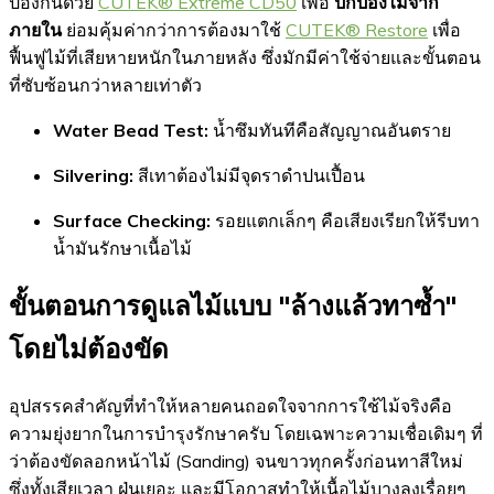
ป้องกันด้วย
CUTEK® Extreme CD50
เพื่อ
ปกป้องไม้จาก
ภายใน
ย่อมคุ้มค่ากว่าการต้องมาใช้
CUTEK® Restore
เพื่อ
ฟื้นฟูไม้ที่เสียหายหนักในภายหลัง ซึ่งมักมีค่าใช้จ่ายและขั้นตอน
ที่ซับซ้อนกว่าหลายเท่าตัว
Water Bead Test:
น้ำซึมทันทีคือสัญญาณอันตราย
Silvering:
สีเทาต้องไม่มีจุดราดำปนเปื้อน
Surface Checking:
รอยแตกเล็กๆ คือเสียงเรียกให้รีบทา
น้ำมันรักษาเนื้อไม้
ขั้นตอนการดูแลไม้แบบ "ล้างแล้วทาซ้ำ"
โดยไม่ต้องขัด
อุปสรรคสำคัญที่ทำให้หลายคนถอดใจจากการใช้ไม้จริงคือ
ความยุ่งยากในการบำรุงรักษาครับ โดยเฉพาะความเชื่อเดิมๆ ที่
ว่าต้องขัดลอกหน้าไม้ (Sanding) จนขาวทุกครั้งก่อนทาสีใหม่
ซึ่งทั้งเสียเวลา ฝุ่นเยอะ และมีโอกาสทำให้เนื้อไม้บางลงเรื่อยๆ