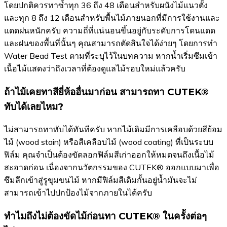
โดยปกติควรทาซ้ำทุก 36 ถึง 48 เดือนสำหรับผนังไม้แนวตั้ง
และทุก 8 ถึง 12 เดือนสำหรับพื้นไม้ภายนอกที่มีการใช้งานและ
แดดฝนหนักครับ ความถี่ที่แน่นอนขึ้นอยู่กับระดับการโดนแดด
และฝนของพื้นที่นั้นๆ คุณสามารถตัดสินใจได้ง่ายๆ โดยการทำ
Water Bead Test ตามที่ระบุไว้ในบทความ หากน้ำเริ่มซึมเข้า
เนื้อไม้แสดงว่าถึงเวลาที่ต้องดูแลไม้รอบใหม่แล้วครับ
ถ้าไม้เคยทาสียี่ห้ออื่นมาก่อน สามารถทา CUTEK®
ทับได้เลยไหม?
ไม่สามารถทาทับได้ทันทีครับ หากไม้เดิมมีการเคลือบด้วยสีย้อม
ไม้ (wood stain) หรือสีเคลือบไม้ (wood coating) ที่เป็นระบบ
ฟิล์ม คุณจำเป็นต้องขัดลอกฟิล์มสีเก่าออกให้หมดจนถึงเนื้อไม้
สะอาดก่อน เนื่องจากนวัตกรรมของ CUTEK® ออกแบบมาเพื่อ
ซึมลึกเข้าสู่รูขุมขนไม้ หากมีฟิล์มสีเดิมกั้นอยู่น้ำมันจะไม่
สามารถเข้าไปปกป้องไม้จากภายในได้ครับ
ทำไมถึงไม่ต้องขัดไม้ก่อนทา CUTEK® ในครั้งต่อๆ