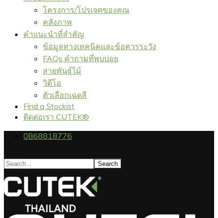
โครงการ/โปรเจคของคุณ
คลังภาพ
คำแนะนำที่สำคัญ
ข้อมูลทางเทคนิคและข้อควรระวัง
FAQs คำถามที่พบบ่อย
สายพันธุ์ไม้
วิดีโอ
ตัวเลือกเฉดสี
Find a Stockist
ติดต่อเรา CUTEK®
0868818776