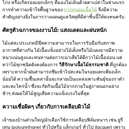
โก่ง หรือเกิดรอยแยกเล็กๆ ที่มองไม่เห็นด้วยตาเปล่าในช่วงแรก
การทำความเข้าใจพื้นฐานของ
การถนอมเนื้อไม้
จึงมีความ
สำคัญอย่างยิ่งในการวางแผนดูแลวัสดุที่มีค่าชิ้นนี้ให้คงทนครับ
ศัตรูตัวฉกาจของงานไม้: แสงแดดและฝนหนัก
ไม้แต่ละประเภทมีขีดความสามารถในการรับมือกับสภาพ
อากาศที่ต่างกัน ไม้เนื้อแข็งอย่างไม้เต็งหรือไม้แดงอาจมีความ
หนาแน่นสูงและทนทานต่อการเน่าเสียได้ดีกว่าไม้เนื้ออ่อน แต่
ทว่าไม้ทุกชนิดยังคงต้องการ
วิธีรักษาเนื้อไม้ธรรมชาติ
ที่ถูกต้อง
เพราะหากน้ำฝนสามารถซึมเข้าไปสะสมในรอยแตกเพียงเล็ก
น้อยได้ ความชื้นเหล่านั้นจะกลายเป็นแหล่งเพาะพันธุ์ของราดำ
และตะไคร่น้ำ ซึ่งจะกัดกินเนื้อไม้จากภายในสู่ภายนอกอย่าง
ช้าๆ ส่งผลให้ไม้สูญเสียความแข็งแรงในที่สุด
ความเชื่อผิดๆ เกี่ยวกับการเคลือบผิวไม้
เจ้าของบ้านส่วนใหญ่มักเลือกใช้การเคลือบฟิล์มหนาๆ เช่น ยูรี
เทน (polyurethane) ทั่วไปหรือ แล็กเกอร์ ทั่วไป (lacquer) เพราะ