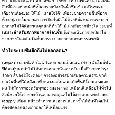
ความลับของไม้ที่ทนทานคือการจัดการความชื้นครับ ระบบซึม
ลึกที่ดีต้องทำหน้าที่เป็นเกราะป้องกันน้ำซึมเข้า แต่ในขณะ
เดียวกันต้องยอมให้ไม้ "หายใจได้" เพื่อระบายความชื้นที่อาจ
ค้างอยู่ภายในออกมา การปิดกั้นผิวไม้ด้วยฟิล์มหนาจนระบาย
อากาศไม่ได้คือสาเหตุหลักที่ทำให้ไม้เน่าเสียจากข้างใน ระบบที่
เหมาะสำหรับสภาพอากาศร้อนชื้น
จึงต้องเน้นการปกป้องไม้
จากภายในแต่ไม่ปิดกั้นการระบายอากาศตามธรรมชาติ
ทำไมระบบซึมลึกถึงไม่ลอกล่อน?
เหตุผลที่ระบบซึมลึกไม่มีวันลอกล่อนเป็นแผ่น เพราะมันไม่มีชั้น
ฟิล์มอยู่บนหน้าไม้ให้หลุดออกมานั่นเองครับ เมื่อถึงเวลาบำรุง
รักษา สีของไม้จะค่อยๆ จางลงอย่างสม่ำเสมอตามธรรมชาติ
ยกเว้นพื้นที่ใต้หลังคาที่จะจางลงไม่เสมอกับพื้นที่โดนแดดและ
ฝน ไม่มีการพองหรือพุพอง (blistering) เหมือนสีเคลือบไม้ทั่วไป
สิ่งนี้ช่วยให้เจ้าของบ้านสามารถดูแลไม้ได้ง่ายแบบ wash and
reapply เพียงแค่ล้างทำความสะอาดและทาซ้ำได้ทันทีโดยไม่
ต้องขัดลอกของเก่าออกให้เหนื่อยแรง