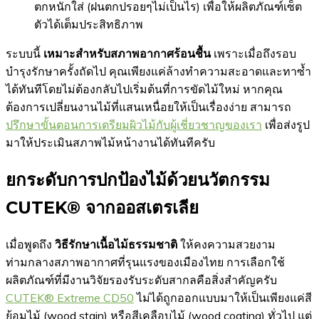
ตกหนักใส่ (ฝนตกปรอยๆไม่เป็นไร) เพื่อให้ผลิตภัณฑ์เซ็ต
ตัวได้เต็มประสิทธิภาพ
ระบบนี้
เหมาะสำหรับสภาพอากาศร้อนชื้น
เพราะเมื่อถึงรอบ
บำรุงรักษาครั้งถัดไป คุณเพียงแค่ล้างทำความสะอาดและทาซ้ำ
ได้ทันทีโดยไม่ต้องกลับไปเริ่มต้นที่การขัดไม้ใหม่ หากคุณ
ต้องการเปลี่ยนงานไม้ที่แสนเหนื่อยให้เป็นเรื่องง่าย สามารถ
ปรึกษาขั้นตอนการเตรียมผิวไม้กับผู้เชี่ยวชาญของเรา
เพื่อส่งรูป
มาให้ประเมินสภาพไม้หน้างานได้ทันทีครับ
ยกระดับการปกป้องไม้ด้วยนวัตกรรม
CUTEK® จากออสเตรเลีย
เมื่อพูดถึง
วิธีรักษาเนื้อไม้ธรรมชาติ
ให้คงความสวยงาม
ท่ามกลางสภาพอากาศที่รุนแรงของเมืองไทย การเลือกใช้
ผลิตภัณฑ์ที่มีงานวิจัยรองรับระดับสากลคือสิ่งสำคัญครับ
CUTEK® Extreme CD50
ไม่ได้ถูกออกแบบมาให้เป็นเพียงแค่สี
ย้อมไม้ (wood stain) หรือสีเคลือบไม้ (wood coating) ทั่วไป แต่