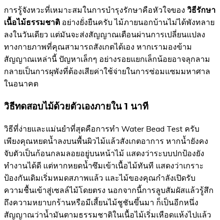
การรู้จังหวะที่เหมาะสมในการบำรุงรักษาคือหัวใจของ
วิธีรักษา
เนื้อไม้ธรรมชาติ
อย่างยั่งยืนครับ ไม้ภายนอกบ้านไม่ได้พังทลาย
ลงในวันเดียว แต่มันจะส่งสัญญาณเตือนผ่านการเปลี่ยนแปลง
ทางกายภาพที่คุณสามารถสังเกตได้เอง หากเรามองข้าม
สัญญาณเหล่านี้ ปัญหาเล็กๆ อย่างรอยแยกเล็กน้อยอาจลุกลาม
กลายเป็นการผุพังที่ต้องเสียค่าใช้จ่ายในการซ่อมแซมมหาศาล
ในอนาคต
วิธีทดสอบไม้ด้วยตัวเองภายใน 1 นาที
วิธีที่ง่ายและแม่นยำที่สุดคือการทำ Water Bead Test ครับ
เพียงคุณหยดน้ำลงบนพื้นผิวไม้แล้วสังเกตอาการ หากน้ำยังคง
จับตัวเป็นก้อนกลมลอยอยู่บนหน้าไม้ แสดงว่าระบบปกป้องยัง
ทำงานได้ดี แต่หากหยดน้ำซึมเข้าเนื้อไม้ทันที แสดงว่าเกราะ
ป้องกันเดิมเริ่มหมดสภาพแล้ว และไม้ของคุณกำลังเปิดรับ
ความชื้นเข้าสู่เซลล์ไม้โดยตรง นอกจากนี้การลูบสัมผัสแล้วรู้สึก
ถึงความหยาบกร้านหรือมีเสี้ยนไม้ชูชันขึ้นมา ก็เป็นอีกหนึ่ง
สัญญาณว่าน้ำมันตามธรรมชาติในเนื้อไม้เริ่มเหือดแห้งไปแล้ว