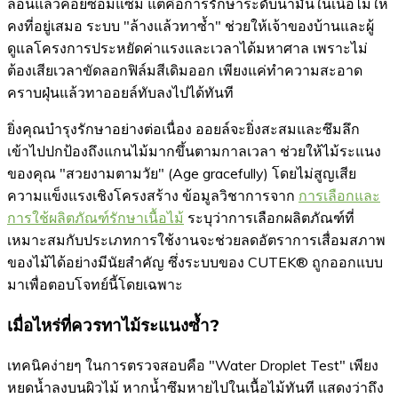
ล่อนแล้วค่อยซ่อมแซม แต่คือการรักษาระดับน้ำมันในเนื้อไม้ให้
คงที่อยู่เสมอ ระบบ "ล้างแล้วทาซ้ำ" ช่วยให้เจ้าของบ้านและผู้
ดูแลโครงการประหยัดค่าแรงและเวลาได้มหาศาล เพราะไม่
ต้องเสียเวลาขัดลอกฟิล์มสีเดิมออก เพียงแค่ทำความสะอาด
คราบฝุ่นแล้วทาออยล์ทับลงไปได้ทันที
ยิ่งคุณบำรุงรักษาอย่างต่อเนื่อง ออยล์จะยิ่งสะสมและซึมลึก
เข้าไปปกป้องถึงแกนไม้มากขึ้นตามกาลเวลา ช่วยให้ไม้ระแนง
ของคุณ "สวยงามตามวัย" (Age gracefully) โดยไม่สูญเสีย
ความแข็งแรงเชิงโครงสร้าง ข้อมูลวิชาการจาก
การเลือกและ
การใช้ผลิตภัณฑ์รักษาเนื้อไม้
ระบุว่าการเลือกผลิตภัณฑ์ที่
เหมาะสมกับประเภทการใช้งานจะช่วยลดอัตราการเสื่อมสภาพ
ของไม้ได้อย่างมีนัยสำคัญ ซึ่งระบบของ CUTEK® ถูกออกแบบ
มาเพื่อตอบโจทย์นี้โดยเฉพาะ
เมื่อไหร่ที่ควรทาไม้ระแนงซ้ำ?
เทคนิคง่ายๆ ในการตรวจสอบคือ "Water Droplet Test" เพียง
หยดน้ำลงบนผิวไม้ หากน้ำซึมหายไปในเนื้อไม้ทันที แสดงว่าถึง