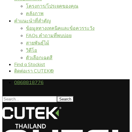
โครงการ/โปรเจคของคุณ
คลังภาพ
คำแนะนำที่สำคัญ
ข้อมูลทางเทคนิคและข้อควรระวัง
FAQs คำถามที่พบบ่อย
สายพันธุ์ไม้
วิดีโอ
ตัวเลือกเฉดสี
Find a Stockist
ติดต่อเรา CUTEK®
0868818776