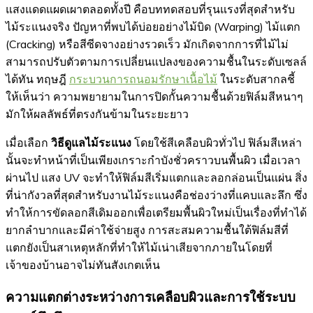
แสงแดดแผดเผาตลอดทั้งปี คือบททดสอบที่รุนแรงที่สุดสำหรับ
ไม้ระแนงจริง ปัญหาที่พบได้บ่อยอย่างไม้บิด (Warping) ไม้แตก
(Cracking) หรือสีซีดจางอย่างรวดเร็ว มักเกิดจากการที่ไม้ไม่
สามารถปรับตัวตามการเปลี่ยนแปลงของความชื้นในระดับเซลล์
ได้ทัน ทฤษฎี
กระบวนการถนอมรักษาเนื้อไม้
ในระดับสากลชี้
ให้เห็นว่า ความพยายามในการปิดกั้นความชื้นด้วยฟิล์มสีหนาๆ
มักให้ผลลัพธ์ที่ตรงกันข้ามในระยะยาว
เมื่อเลือก
วิธีดูแลไม้ระแนง
โดยใช้สีเคลือบผิวทั่วไป ฟิล์มสีเหล่า
นั้นจะทำหน้าที่เป็นเพียงเกราะกำบังชั่วคราวบนพื้นผิว เมื่อเวลา
ผ่านไป แสง UV จะทำให้ฟิล์มสีเริ่มแตกและลอกล่อนเป็นแผ่น สิ่ง
ที่น่ากังวลที่สุดสำหรับงานไม้ระแนงคือช่องว่างที่แคบและลึก ซึ่ง
ทำให้การขัดลอกสีเดิมออกเพื่อเตรียมพื้นผิวใหม่เป็นเรื่องที่ทำได้
ยากลำบากและมีค่าใช้จ่ายสูง การสะสมความชื้นใต้ฟิล์มสีที่
แตกยังเป็นสาเหตุหลักที่ทำให้ไม้เน่าเสียจากภายในโดยที่
เจ้าของบ้านอาจไม่ทันสังเกตเห็น
ความแตกต่างระหว่างการเคลือบผิวและการใช้ระบบ