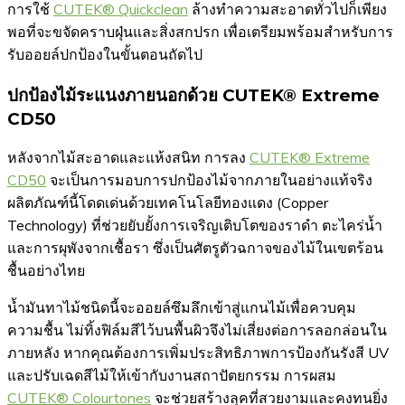
การใช้
CUTEK® Quickclean
ล้างทำความสะอาดทั่วไปก็เพียง
พอที่จะขจัดคราบฝุ่นและสิ่งสกปรก เพื่อเตรียมพร้อมสำหรับการ
รับออยล์ปกป้องในขั้นตอนถัดไป
ปกป้องไม้ระแนงภายนอกด้วย CUTEK® Extreme
CD50
หลังจากไม้สะอาดและแห้งสนิท การลง
CUTEK® Extreme
CD50
จะเป็นการมอบการปกป้องไม้จากภายในอย่างแท้จริง
ผลิตภัณฑ์นี้โดดเด่นด้วยเทคโนโลยีทองแดง (Copper
Technology) ที่ช่วยยับยั้งการเจริญเติบโตของราดำ ตะไคร่น้ำ
และการผุพังจากเชื้อรา ซึ่งเป็นศัตรูตัวฉกาจของไม้ในเขตร้อน
ชื้นอย่างไทย
น้ำมันทาไม้ชนิดนี้จะออยล์ซึมลึกเข้าสู่แกนไม้เพื่อควบคุม
ความชื้น ไม่ทิ้งฟิล์มสีไว้บนพื้นผิวจึงไม่เสี่ยงต่อการลอกล่อนใน
ภายหลัง หากคุณต้องการเพิ่มประสิทธิภาพการป้องกันรังสี UV
และปรับเฉดสีไม้ให้เข้ากับงานสถาปัตยกรรม การผสม
CUTEK® Colourtones
จะช่วยสร้างลุคที่สวยงามและคงทนยิ่ง