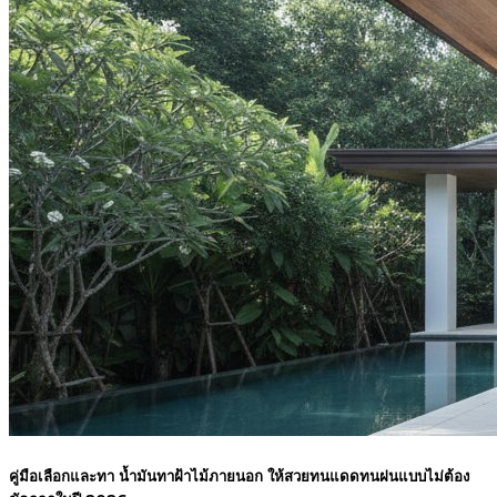
คู่มือเลือกและทา น้ำมันทาฝ้าไม้ภายนอก ให้สวยทนแดดทนฝนแบบไม่ต้อง