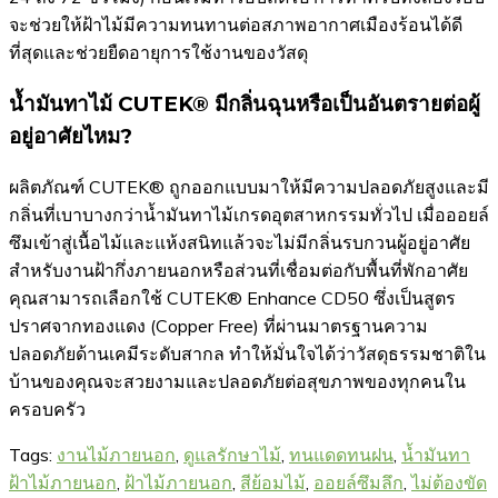
จะช่วยให้ฝ้าไม้มีความทนทานต่อสภาพอากาศเมืองร้อนได้ดี
ที่สุดและช่วยยืดอายุการใช้งานของวัสดุ
น้ำมันทาไม้ CUTEK® มีกลิ่นฉุนหรือเป็นอันตรายต่อผู้
อยู่อาศัยไหม?
ผลิตภัณฑ์ CUTEK® ถูกออกแบบมาให้มีความปลอดภัยสูงและมี
กลิ่นที่เบาบางกว่าน้ำมันทาไม้เกรดอุตสาหกรรมทั่วไป เมื่อออยล์
ซึมเข้าสู่เนื้อไม้และแห้งสนิทแล้วจะไม่มีกลิ่นรบกวนผู้อยู่อาศัย
สำหรับงานฝ้ากึ่งภายนอกหรือส่วนที่เชื่อมต่อกับพื้นที่พักอาศัย
คุณสามารถเลือกใช้ CUTEK® Enhance CD50 ซึ่งเป็นสูตร
ปราศจากทองแดง (Copper Free) ที่ผ่านมาตรฐานความ
ปลอดภัยด้านเคมีระดับสากล ทำให้มั่นใจได้ว่าวัสดุธรรมชาติใน
บ้านของคุณจะสวยงามและปลอดภัยต่อสุขภาพของทุกคนใน
ครอบครัว
Tags:
งานไม้ภายนอก
,
ดูแลรักษาไม้
,
ทนแดดทนฝน
,
น้ำมันทา
ฝ้าไม้ภายนอก
,
ฝ้าไม้ภายนอก
,
สีย้อมไม้
,
ออยล์ซึมลึก
,
ไม่ต้องขัด