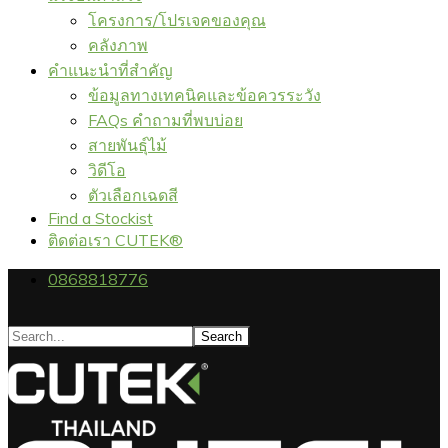
โครงการ/โปรเจคของคุณ
คลังภาพ
คำแนะนำที่สำคัญ
ข้อมูลทางเทคนิคและข้อควรระวัง
FAQs คำถามที่พบบ่อย
สายพันธุ์ไม้
วิดีโอ
ตัวเลือกเฉดสี
Find a Stockist
ติดต่อเรา CUTEK®
0868818776