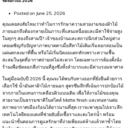
ขัดลอกในปี 2026
Posted on
June 25, 2026
คุณเคยสงสัยไหมว่าทำไมการรักษาความสวยงามของฝ้าไม้
ภายนอกถึงต้องกลายเป็นภาระที่แสนเหนื่อยและมีค่าใช้จ่ายสูง
ในทุกๆ สองถึงสามปี? เจ้าของบ้านและสถาปนิกส่วนใหญ่ต่าง
เคยเผชิญกับปัญหาภาพบาดตาเมื่อสีทาไม้เดิมเริ่มลอกล่อนเป็น
แผ่นตกลงมาที่พื้น หรือไม้เริ่มบิดงอแตกหักเพราะความชื้น
สะสมในจุดที่อากาศถ่ายเทไม่สะดวก โดยเฉพาะการต้องตั้งนั่ง
ร้านเพื่อขัดลอกสีเก่าบนที่สูงซึ่งทั้งลำบากและมีค่าแรงมหาศาล
ในคู่มือฉบับปี 2026 นี้ คุณจะได้พบกับทางออกที่ยั่งยืนด้วยการ
เลือกใช้ น้ำมันทาฝ้าไม้ภายนอก สูตรซึมลึกที่เน้นการปกป้องไม้
จากภายในแทนการเคลือบผิวแบบเดิม เพื่อให้งานไม้ของคุณ
สวยงามเป็นธรรมชาติในสไตล์ Matte finish และทนทานต่อ
สภาพอากาศเมืองร้อนได้ยาวนานที่สุด เราจะพาคุณไปเจาะลึก
เทคโนโลยีทองแดงที่ช่วยยับยั้งเชื้อราและตะไคร่น้ำ พร้อม
แนะนำขั้นตอนการดูแลรักษาที่ง่ายเพียงแค่ล้างแล้วทาซ้ำโดย