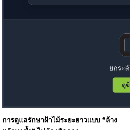
การดูแลรักษาฝ้าไม้ระยะยาวแบบ “ล้าง