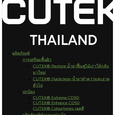
ผลิตภัณฑ์
การเตรียมพื้นผิว
CUTEK® Restore น้ำยาฟื้นฟูไม้เก่าให้กลับ
มาใหม่
CUTEK® Quickclean น้ำยาทำความสะอาด
ทั่วไป
ปกป้อง
CUTEK® Extreme CD50
CUTEK® Enhance CD50
CUTEK® Colourtones เฉดสี
ผลิตภัณฑ์ทำงานอย่างไร