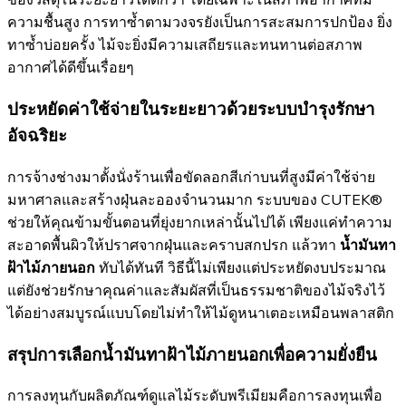
ความชื้นสูง การทาซ้ำตามวงจรยังเป็นการสะสมการปกป้อง ยิ่ง
ทาซ้ำบ่อยครั้ง ไม้จะยิ่งมีความเสถียรและทนทานต่อสภาพ
อากาศได้ดีขึ้นเรื่อยๆ
ประหยัดค่าใช้จ่ายในระยะยาวด้วยระบบบำรุงรักษา
อัจฉริยะ
การจ้างช่างมาตั้งนั่งร้านเพื่อขัดลอกสีเก่าบนที่สูงมีค่าใช้จ่าย
มหาศาลและสร้างฝุ่นละอองจำนวนมาก ระบบของ CUTEK®
ช่วยให้คุณข้ามขั้นตอนที่ยุ่งยากเหล่านั้นไปได้ เพียงแค่ทำความ
สะอาดพื้นผิวให้ปราศจากฝุ่นและคราบสกปรก แล้วทา
น้ำมันทา
ฝ้าไม้ภายนอก
ทับได้ทันที วิธีนี้ไม่เพียงแต่ประหยัดงบประมาณ
แต่ยังช่วยรักษาคุณค่าและสัมผัสที่เป็นธรรมชาติของไม้จริงไว้
ได้อย่างสมบูรณ์แบบโดยไม่ทำให้ไม้ดูหนาเตอะเหมือนพลาสติก
สรุปการเลือกน้ำมันทาฝ้าไม้ภายนอกเพื่อความยั่งยืน
การลงทุนกับผลิตภัณฑ์ดูแลไม้ระดับพรีเมียมคือการลงทุนเพื่อ