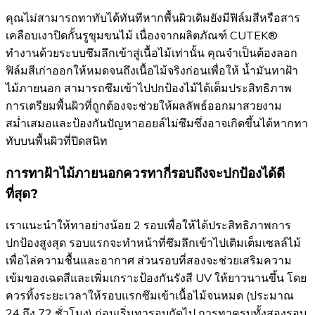
คุณไม่สามารถทาทับได้ทันทีหากพื้นผิวเดิมยังมีฟิล์มสีหรือสาร
เคลือบเงาปิดกั้นรูขุมขนไม้ เนื่องจากผลิตภัณฑ์ CUTEK®
ทำงานด้วยระบบซึมลึกเข้าสู่เนื้อไม้เท่านั้น คุณจำเป็นต้องลอก
ฟิล์มสีเก่าออกให้หมดจนถึงเนื้อไม้จริงก่อนเพื่อให้ น้ำมันทาฝ้า
ไม้ภายนอก สามารถซึมเข้าไปปกป้องไม้ได้เต็มประสิทธิภาพ
การเตรียมพื้นผิวที่ถูกต้องจะช่วยให้ผลลัพธ์ออกมาสวยงาม
สม่ำเสมอและป้องกันปัญหาออยล์ไม่ซึมซึ่งอาจเกิดขึ้นได้หากทา
ทับบนพื้นผิวที่ปิดสนิท
การทาฝ้าไม้ภายนอกควรทากี่รอบถึงจะปกป้องได้ดี
ที่สุด?
เราแนะนำให้ทาอย่างน้อย 2 รอบเพื่อให้ได้ประสิทธิภาพการ
ปกป้องสูงสุด รอบแรกจะทำหน้าที่ซึมลึกเข้าไปเติมเต็มเซลล์ไม้
เพื่อไล่ความชื้นและอากาศ ส่วนรอบที่สองจะช่วยเสริมความ
เข้มของเฉดสีและเพิ่มเกราะป้องกันรังสี UV ให้ยาวนานขึ้น โดย
ควรทิ้งระยะเวลาให้รอบแรกซึมเข้าเนื้อไม้จนหมด (ประมาณ
24 ถึง 72 ชั่วโมง) ก่อนเริ่มทารอบถัดไป การทาครบทั้งสองรอบ