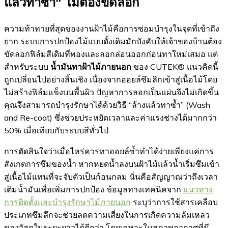
แล้วทาซ้ำ” ไม่ต้องขัดลอก
ความท้าทายที่สุดของงานฝ้าไม้คือการซ่อมบำรุงในจุดที่เข้าถึง
ยาก ระบบการปกป้องไม้แบบดั้งเดิมมักบังคับให้เจ้าของบ้านต้อง
ขัดลอกฟิล์มสีเดิมที่พองและลอกล่อนออกก่อนทาใหม่เสมอ แต่
สำหรับระบบ
น้ำมันทาฝ้าไม้ภายนอก
ของ CUTEK® แนวคิดนี้
ถูกเปลี่ยนไปอย่างสิ้นเชิง เนื่องจากออยล์ซึมลึกเข้าสู่เนื้อไม้โดย
ไม่สร้างฟิล์มแข็งบนพื้นผิว ปัญหาการลอกเป็นแผ่นจึงไม่เกิดขึ้น
คุณจึงสามารถบำรุงรักษาได้ด้วยวิธี “ล้างแล้วทาซ้ำ” (Wash
and Re-coat) ซึ่งช่วยประหยัดเวลาและค่าแรงช่างได้มากกว่า
50% เมื่อเทียบกับระบบสีทั่วไป
การตัดสินใจว่าเมื่อไหร่ควรทาออยล์ซ้ำทำได้ง่ายเพียงแค่การ
สังเกตการซึมของน้ำ หากหยดน้ำลงบนฝ้าไม้แล้วน้ำเริ่มซึมเข้า
สู่เนื้อไม้แทนที่จะจับตัวเป็นก้อนกลม นั่นคือสัญญาณว่าถึงเวลา
เติมน้ำมันเพื่อเพิ่มการปกป้อง ข้อมูลทางเทคนิคจาก
แนวทาง
การติดตั้งและบำรุงรักษาไม้ภายนอก
ระบุว่าการใช้สารเคลือบ
ประเภทซึมลึกจะช่วยลดความเสี่ยงในการเกิดความล้มเหลว
ของวัสดุในระยะยาวได้ดีกว่า โดยเฉพาะในสภาพอากาศที่มี