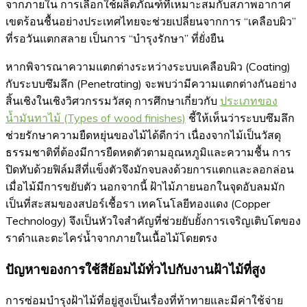
จากภายใน การเลือกใช้ผลิตภัณฑ์ที่เหมาะสมกับสภาพอากาศ
เขตร้อนชื้นอย่างประเทศไทยจะช่วยเปลี่ยนจากการ “เคลือบผิว”
ที่รอวันแตกสลาย เป็นการ “บำรุงรักษา” ที่ยั่งยืน
หากพิจารณาความแตกต่างระหว่างระบบเคลือบผิว (Coating)
กับระบบซึมลึก (Penetrating) จะพบว่ามีความแตกต่างกันอย่าง
สิ้นเชิงในเชิงวิศวกรรมวัสดุ การศึกษาเกี่ยวกับ
ประเภทของ
น้ำมันทาไม้ (Types of wood finishes)
ชี้ให้เห็นว่าระบบซึมลึก
ช่วยรักษาความยืดหยุ่นของไม้ได้ดีกว่า เนื่องจากไม้เป็นวัสดุ
ธรรมชาติที่ต้องมีการยืดหดตัวตามอุณหภูมิและความชื้น การ
ปิดทับด้วยฟิล์มสีที่แข็งตัวจึงมักจบลงด้วยการแตกและลอกล่อน
เมื่อไม้มีการขยับตัว นอกจากนี้ ฝ้าไม้ภายนอกในจุดอับลมมัก
เป็นที่สะสมของสปอร์เชื้อรา เทคโนโลยีทองแดง (Copper
Technology) จึงเป็นหัวใจสำคัญที่ช่วยยับยั้งการเจริญเติบโตของ
ราดำและตะไคร่น้ำจากภายในเนื้อไม้โดยตรง
ปัญหาของการใช้สีย้อมไม้ทั่วไปกับงานฝ้าไม้ที่สูง
การซ่อมบำรุงฝ้าไม้ที่อยู่สูงเป็นเรื่องที่ท้าทายและมีค่าใช้จ่าย