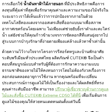
การเลือกใช้
น้ำมันทาฝ้าไม้ภายนอก
ที่มีประสิทธิภาพคือการ
ลงทุนที่คุ้มค่าที่สุดเพื่อรักษาคุณค่าและความงามของไม้จริงใน
ระยะยาว เราได้เห็นแล้วว่าการปกป้องจากภายในด้วย
เทคโนโลยีทองแดงจากออสเตรเลียที่ออกแบบมาเพื่อสภาพ
อากาศเขตร้อนโดยเฉพาะ ไม่เพียงแต่ช่วยยับยั้งราดำและตะไคร่
น้ำ แต่ยังช่วยให้คุณก้าวข้ามวงจรการขัดลอกสีที่แสนยุ่งยากไป
สู่ระบบการบำรุงรักษาที่ง่ายดายเพียงแค่ล้างแล้วทาซ้ำเท่านั้น
ด้วยความไว้วางใจจากโครงการรีสอร์ตหรูและบ้านพักอาศัย
ระดับพรีเมียมทั่วประเทศไทย ผลิตภัณฑ์ CUTEK® จึงเป็นคำ
ตอบที่สมบูรณ์แบบสำหรับผู้ที่ต้องการรักษาความงามแบบ
ธรรมชาติของลายไม้ให้คงทนถาวรโดยไม่ต้องกังวลเรื่องการ
ลอกล่อนตลอดอายุการใช้งาน หากคุณพร้อมที่จะเปลี่ยน
ประสบการณ์การดูแลไม้ให้เป็นเรื่องง่ายและได้ผลลัพธ์ที่ทรง
คุณค่าระดับมืออาชีพ สามารถ
ปรึกษาผู้เชี่ยวชาญด้านการดูแล
ไม้และสั่งซื้อ CUTEK® Extreme CD50 ได้ที่นี่
เพื่อเริ่มต้นการ
ดูแลไม้ของคุณให้สวยทนแดดทนฝนตั้งแต่วันนี้