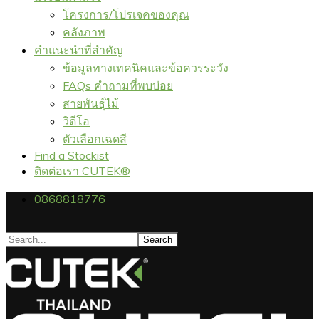
โครงการ/โปรเจคของคุณ
คลังภาพ
คำแนะนำที่สำคัญ
ข้อมูลทางเทคนิคและข้อควรระวัง
FAQs คำถามที่พบบ่อย
สายพันธุ์ไม้
วิดีโอ
ตัวเลือกเฉดสี
Find a Stockist
ติดต่อเรา CUTEK®
0868818776