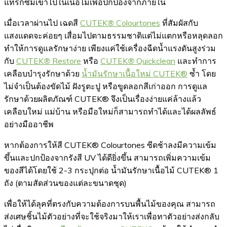
แทรกซึมเข้าไปในเนื้อไม้เพื่อปกป้องจากภายใน
เมื่อเวลาผ่านไป เฉดสี
CUTEK
®
Colourtones
ที่สัมผัสกับ
แสงแดดจะค่อยๆ เสื่อมไปตามธรรมชาติแต่ไม่แตกหรือหลุดลอก
ทำให้การดูแลรักษาง่าย เพียงแค่ใช้เครื่องฉีดน้ำแรงดันสูงร่วม
กับ
CUTEK
®
Restore
หรือ
CUTEK
®
Quickclean
และทำการ
เคลือบบำรุงรักษาด้วย
น้ำมันรักษาเนื้อใหม่ CUTEK®
ซ้ำ โดย
ไม่จำเป็นต้องขัดไม้ ฝังรูตะปู หรือขูดลอกสีเก่าออก การดูแล
รักษาด้วยผลิตภัณฑ์ CUTEK® จึงเป็นเรื่องง่ายแค่ล้างแล้ว
เคลือบใหม่ แม่บ้าน หรือมือใหม่ก็สามารถทำได้และได้ผลลัพธ์
อย่างมืออาชีพ
หากต้องการให้สี CUTEK® Colourtones ซีดช้าลงมีความเข้ม
ขึ้นและปกป้องจากรังสี UV ได้ดียิ่งขึ้น สามารถเพิ่มความเข้ม
ของสีได้โดยใช้ 2-3 กระปุกต่อ น้ำมันรักษาเนื้อไม้ CUTEK® 1
ถัง (ตามสัดส่วนของแต่ละขนาดชุด)
เพื่อให้ได้ลุคที่ตรงกับความต้องการบนพื้นไม้ของคุณ สามารถ
ส่งเศษชิ้นไม้ตัวอย่างที่จะใช้จริงมาให้เราเพื่อทาตัวอย่างส่งกลับ