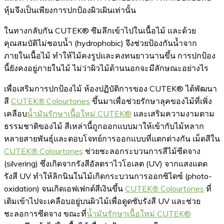
หุ้มจึงเป็นเพียงการปกป้องผิวเผินเท่านั้น
ในทางกลับกัน CUTEK® ซึมลึกเข้าไปในเนื้อไม้ และด้วย
คุณสมบัติไม่ชอบน้ำ (hydrophobic) จึงช่วยป้องกันน้ำจาก
ภายในเนื้อไม้ ทำให้ไม้คงรูปและคงทนยาวนานขึ้น การปกป้อง
นี้ยังคงอยู่ภายในไม้ ไม่ว่าผิวไม้ด้านนอกจะมีลักษณะอย่างไร
เพื่อเสริมการปกป้องไม้ ห้องปฏิบัติการของ CUTEK® ได้พัฒนา
สี
CUTEK
®
Colourtones
ขึ้นมาเพื่อช่วยรักษาลุคของไม้ที่เพิ่ง
เคลือบ
น้ำมันรักษาเนื้อใหม่ CUTEK®
และเสริมความงามตาม
ธรรมชาติของไม้ สีเหล่านี้ถูกออกแบบมาให้เข้ากับไม้หลาก
หลายสายพันธุ์และตอบโจทย์การออกแบบที่แตกต่างกัน เม็ดสีใน
CUTEK
®
Colourtones
ช่วยชะลอกระบวนการสีไม้ซีดจาง
(silvering) ซึ่งเกิดจากรังสีอัลตราไวโอเลต (UV) จากแสงแดด
รังสี UV ทำให้ลิกนินในไม้เกิดกระบวนการออกซิไดซ์ (photo-
oxidation) จนเกิดเอฟเฟกต์สีเงินขึ้น
CUTEK
®
Colourtones
ที่
เติมเข้าไปจะเคลือบอยู่บนผิวไม้เพื่อดูดซับรังสี UV และช่วย
ชะลอการซีดจาง ขณะที่
น้ำมันรักษาเนื้อใหม่ CUTEK®