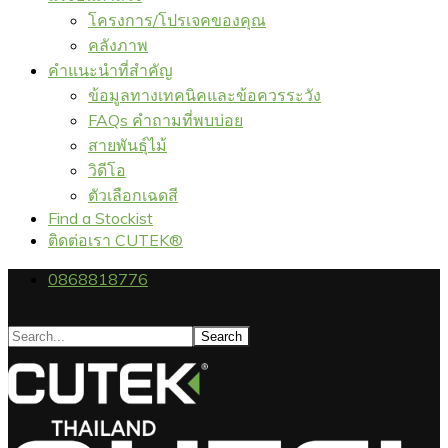
โครงการ/โปรเจคของคุณ
คลังภาพ
คำแนะนำที่สำคัญ
ข้อมูลทางเทคนิคและข้อควรระวัง
FAQs คำถามที่พบบ่อย
สายพันธุ์ไม้
วิดีโอ
ตัวเลือกเฉดสี
Find a Stockist
ติดต่อเรา CUTEK®
0868818776