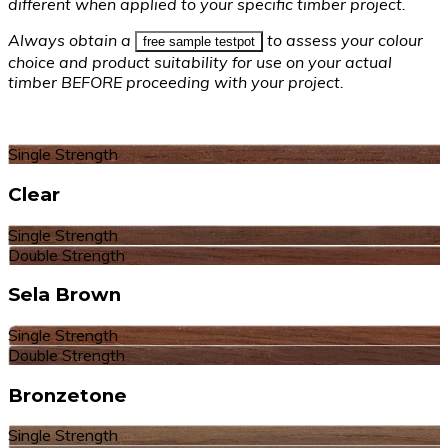
different when applied to your specific timber project.
Always obtain a
to assess your colour
free sample testpot
choice and product suitability for use on your actual
timber BEFORE proceeding with your project.
Single Strength
Clear
Single Strength
Double Strength
Sela Brown
Single Strength
Double Strength
Bronzetone
Single Strength