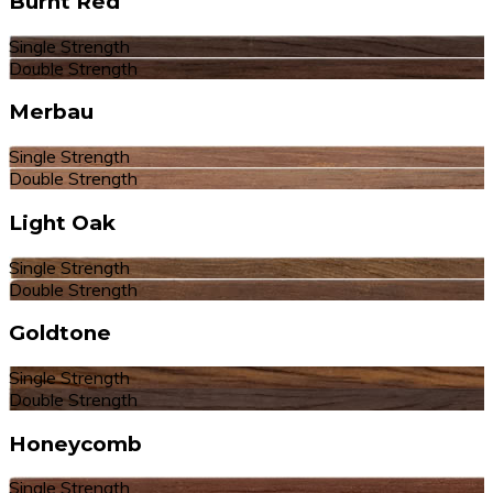
Burnt Red
Single Strength
Double Strength
Merbau
Single Strength
Double Strength
Light Oak
Single Strength
Double Strength
Goldtone
Single Strength
Double Strength
Honeycomb
Single Strength