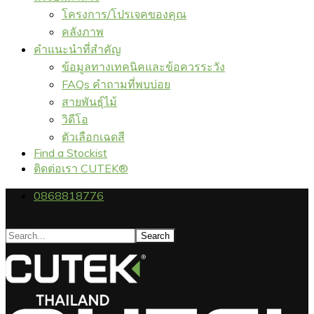
โครงการ/โปรเจคของคุณ
คลังภาพ
คำแนะนำที่สำคัญ
ข้อมูลทางเทคนิคและข้อควรระวัง
FAQs คำถามที่พบบ่อย
สายพันธุ์ไม้
วิดีโอ
ตัวเลือกเฉดสี
Find a Stockist
ติดต่อเรา CUTEK®
0868818776