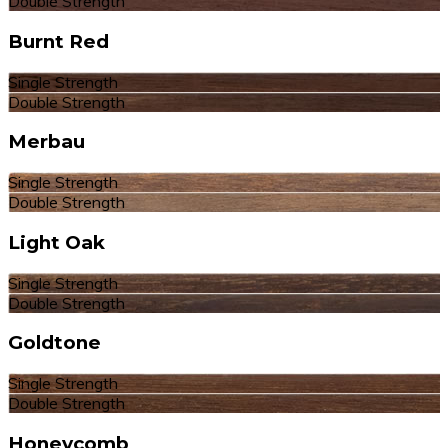
Double Strength
Burnt Red
Single Strength
Double Strength
Merbau
Single Strength
Double Strength
Light Oak
Single Strength
Double Strength
Goldtone
Single Strength
Double Strength
Honeycomb